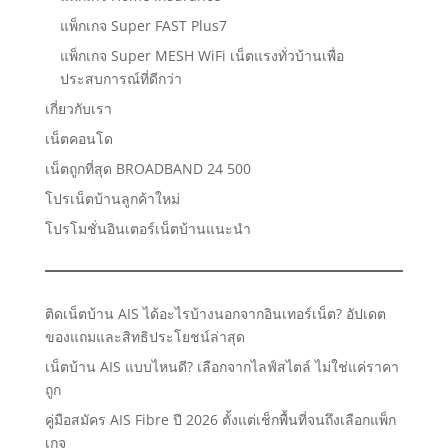
แพ็กเกจ Super FAST Plus7
แพ็กเกจ Super MESH WiFi เน็ตแรงทั่วบ้านเพื่อ
ประสบการณ์ที่ดีกว่า
เกี่ยวกับเรา
เน็ตคอนโด
เน็ตถูกที่สุด BROADBAND 24 500
โปรเน็ตบ้านลูกค้าใหม่
โปรโมชั่นอินเตอร์เน็ตบ้านแนะนำ
ติดเน็ตบ้าน AIS ได้อะไรบ้างนอกจากอินเทอร์เน็ต? อัปเดต
ของแถมและสิทธิประโยชน์ล่าสุด
เน็ตบ้าน AIS แบบไหนดี? เลือกจากไลฟ์สไตล์ ไม่ใช่แค่ราคา
ถูก
คู่มือสมัคร AIS Fibre ปี 2026 ตั้งแต่เช็กพื้นที่จนถึงเลือกแพ็ก
เกจ