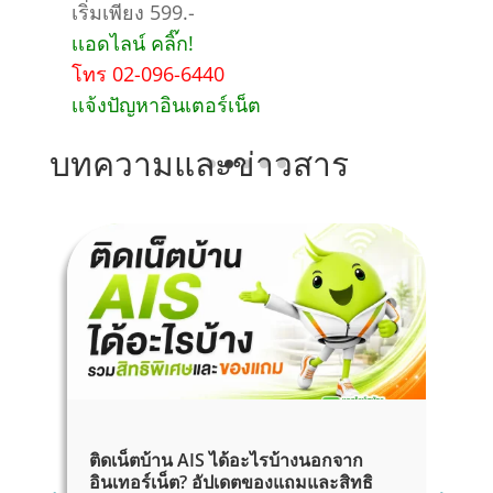
เริ่มเพียง 899.-
เเอดไลน์ คลิ๊ก!
โทร 02-096-6440
เเจ้งปัญหาอินเตอร์เน็ต
บทความและข่าวสาร
ติดเน็ตบ้าน AIS ได้อะไรบ้างนอกจาก
เ
อินเทอร์เน็ต? อัปเดตของแถมและสิทธิ
ส