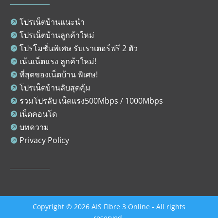
โปรเน็ตบ้านแนะนำ

โปรเน็ตบ้านลูกค้าใหม่

โปรโมชั่นพิเศษ รับเราเตอร์ฟรี 2 ตัว

เน้นเน็ตแรง ลูกค้าใหม่!

ที่สุดของเน็ตบ้าน พิเศษ!

โปรเน็ตบ้านลับสุดคุ้ม

รวมโปรลับ เน็ตแรง500Mbps / 1000Mbps

เน็ตคอนโด

บทความ

Privacy Policy

Copyright © 2026 AIS Fibre 3 Online - All rights
reserved.