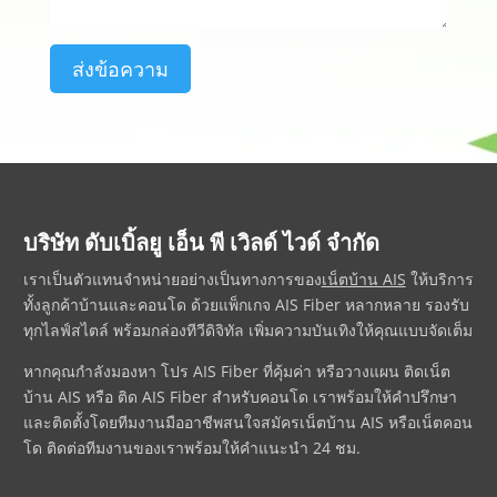
ส่งข้อความ
บริษัท ดับเบิ้ลยู เอ็น พี เวิลด์ ไวด์ จำกัด
เราเป็นตัวแทนจำหน่ายอย่างเป็นทางการของ
เน็ตบ้าน AIS
ให้บริการ
ทั้งลูกค้าบ้านและคอนโด ด้วยแพ็กเกจ AIS Fiber หลากหลาย รองรับ
ทุกไลฟ์สไตล์ พร้อมกล่องทีวีดิจิทัล เพิ่มความบันเทิงให้คุณแบบจัดเต็ม
หากคุณกำลังมองหา
โปร AIS Fiber
ที่คุ้มค่า หรือวางแผน
ติดเน็ต
บ้าน AIS
หรือ
ติด AIS Fiber
สำหรับคอนโด เราพร้อมให้คำปรึกษา
และติดตั้งโดยทีมงานมืออาชีพ
สนใจ
สมัครเน็ตบ้าน AIS
หรือ
เน็ตคอน
โด
ติดต่อทีมงานของเราพร้อมให้คำแนะนำ 24 ชม.