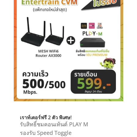
์ฟรี 2 ตัว
พิเศษ!
คุ้มสุดตอนนี้
Home 
ิ์ชมคอนเท้นต์ PLAY M
เน็ตแรง 1 Gbps
/
Speed Toggle
เพียบ!!