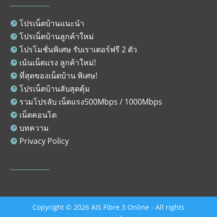
โปรเน็ตบ้านแนะนำ

โปรเน็ตบ้านลูกค้าใหม่

โปรโมชั่นพิเศษ รับเราเตอร์ฟรี 2 ตัว

เน้นเน็ตแรง ลูกค้าใหม่!

ที่สุดของเน็ตบ้าน พิเศษ!

โปรเน็ตบ้านลับสุดคุ้ม

รวมโปรลับ เน็ตแรง500Mbps / 1000Mbps

เน็ตคอนโด

บทความ

Privacy Policy

Copyright © 2026 AIS Fibre 3 Online - All rights