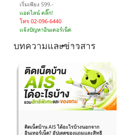
ง 599.-
เริ่มเพียง 899.-
 คลิ๊ก!
เเอดไลน์ คลิ๊ก!
-096-6440
โทร 02-096-6440
หาอินเตอร์เน็ต
เเจ้งปัญหาอินเตอร
บทความและข่าวสาร
ติดเน็ตบ้าน AIS ได้อะไรบ้างนอกจาก
เ
อินเทอร์เน็ต? อัปเดตของแถมและสิทธิ
ส