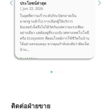
ประโยชน์ล่าสุด
|
|
Jun 22, 2026
ห
ในยุคที่ความเร็วระดับกิกะบิตกลายเป็น
ว
มาตรฐานทั่วไป การเลือกผู้ให้บริการ
อง
ร
อินเทอร์เน็ตจึงไม่ได้วัดกันแค่ความแรงเพียง
เ
อย่างเดียว แต่ต้องดูที่ระบบนิเวศทางเทคโนโลยี
ง
หรือ Ecosystem ที่ตอบโจทย์การใช้ชีวิตในบ้าน
ใ
ได้อย่างครอบคลุม หากคุณกำลังสงสัยว่าติดเน็ต
เ
บ้าน…
R
Read More
ติดต่อฝ่ายขาย