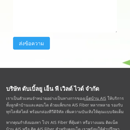
ส่งข้อความ
บริษัท ดับเบิ้ลยู เอ็น พี เวิลด์ ไวด์ จำกัด
เราเป็นตัวแทนจำหน่ายอย่างเป็นทางการของ
เน็ตบ้าน AIS
ให้บริการ
ทั้งลูกค้าบ้านและคอนโด ด้วยแพ็กเกจ AIS Fiber หลากหลาย รองรับ
ทุกไลฟ์สไตล์ พร้อมกล่องทีวีดิจิทัล เพิ่มความบันเทิงให้คุณแบบจัดเต็ม
หากคุณกำลังมองหา
โปร AIS Fiber
ที่คุ้มค่า หรือวางแผน
ติดเน็ต
บ้าน AIS
หรือ
ติด AIS Fiber
สำหรับคอนโด เราพร้อมให้คำปรึกษา