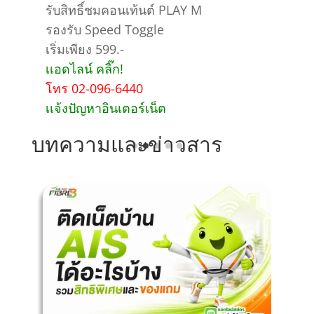
เน็ตแรง 1 Gbps / 1 Gbps ของแถม
เพียบ!!
เริ่มเพียง 899.-
เเอดไลน์ คลิ๊ก!
โทร 02-096-6440
เเจ้งปัญหาอินเตอร์เน็ต
บทความและข่าวสาร