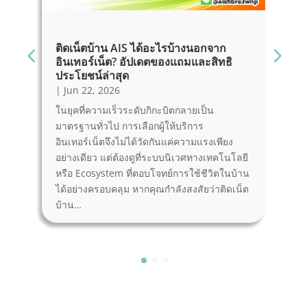
ติดเน็ตบ้าน AIS ได้อะไรบ้างนอกจาก
เ
อินเทอร์เน็ต? อัปเดตของแถมและสิทธิ
ส
ประโยชน์ล่าสุด
|
|
Jun 22, 2026
ห
ในยุคที่ความเร็วระดับกิกะบิตกลายเป็น
ว
มาตรฐานทั่วไป การเลือกผู้ให้บริการ
ร
อินเทอร์เน็ตจึงไม่ได้วัดกันแค่ความแรงเพียง
เ
อย่างเดียว แต่ต้องดูที่ระบบนิเวศทางเทคโนโลยี
ง
หรือ Ecosystem ที่ตอบโจทย์การใช้ชีวิตในบ้าน
ใ
ได้อย่างครอบคลุม หากคุณกำลังสงสัยว่าติดเน็ต
เ
บ้าน…
R
Read More