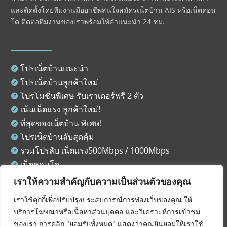
และติดตั้งโดยทีมงานมืออาชีพ
สนใจ
สมัครเน็ตบ้าน AIS
หรือ
เน็ตคอน
โด
ติดต่อทีมงานของเราพร้อมให้คำแนะนำ 24 ชม.
โปรเน็ตบ้านแนะนำ

โปรเน็ตบ้านลูกค้าใหม่

โปรโมชั่นพิเศษ รับเราเตอร์ฟรี 2 ตัว

เน้นเน็ตแรง ลูกค้าใหม่!

ที่สุดของเน็ตบ้าน พิเศษ!

โปรเน็ตบ้านลับสุดคุ้ม

รวมโปรลับ เน็ตแรง500Mbps / 1000Mbps

เน็ตคอนโด

บทความ

เราให้ความสำคัญกับความเป็นส่วนตัวของคุณ
Privacy Policy

เราใช้คุกกี้เพื่อปรับปรุงประสบการณ์การท่องเว็บของคุณ ให้
บริการโฆษณาหรือเนื้อหาส่วนบุคคล และวิเคราะห์การเข้าชม
ของเรา การคลิก "ยอมรับทั้งหมด" แสดงว่าคุณยินยอมให้เราใช้