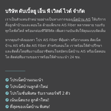
บริษัท ดับเบิ้ลยู เอ็น พี เวิลด์ ไวด์ จำกัด
เราเป็นตัวแทนจำหน่ายอย่างเป็นทางการของ
เน็ตบ้าน AIS
ให้บริการ
ทั้งลูกค้าบ้านและคอนโด ด้วยแพ็กเกจ AIS Fiber หลากหลาย รองรับ
ทุกไลฟ์สไตล์ พร้อมกล่องทีวีดิจิทัล เพิ่มความบันเทิงให้คุณแบบจัดเต็ม
หากคุณกำลังมองหา
โปร AIS Fiber
ที่คุ้มค่า หรือวางแผน
ติดเน็ต
บ้าน AIS
หรือ
ติด AIS Fiber
สำหรับคอนโด เราพร้อมให้คำปรึกษา
และติดตั้งโดยทีมงานมืออาชีพ
สนใจ
สมัครเน็ตบ้าน AIS
หรือ
เน็ตคอน
โด
ติดต่อทีมงานของเราพร้อมให้คำแนะนำ 24 ชม.
โปรเน็ตบ้านแนะนำ

โปรเน็ตบ้านลูกค้าใหม่

โปรโมชั่นพิเศษ รับเราเตอร์ฟรี 2 ตัว

เน้นเน็ตแรง ลูกค้าใหม่!

ที่สุดของเน็ตบ้าน พิเศษ!
