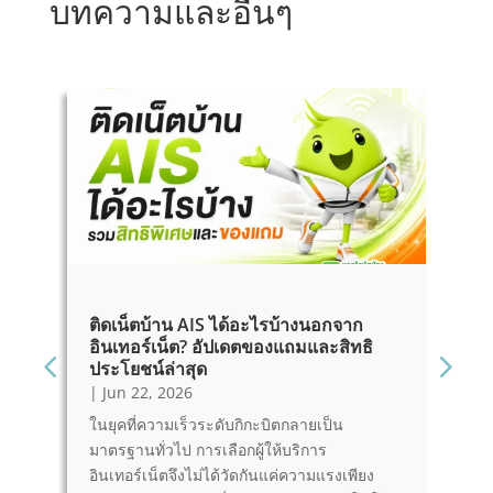
บทความและอื่นๆ
ติดเน็ตบ้าน AIS ได้อะไรบ้างนอกจาก
เ
อินเทอร์เน็ต? อัปเดตของแถมและสิทธิ
ส
ประโยชน์ล่าสุด
|
|
Jun 22, 2026
ห
ในยุคที่ความเร็วระดับกิกะบิตกลายเป็น
ว
มาตรฐานทั่วไป การเลือกผู้ให้บริการ
อง
ร
อินเทอร์เน็ตจึงไม่ได้วัดกันแค่ความแรงเพียง
เ